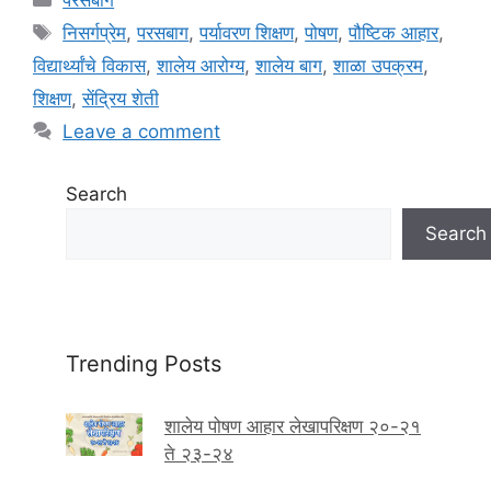
a
T
निसर्गप्रेम
,
परसबाग
,
पर्यावरण शिक्षण
,
पोषण
,
पौष्टिक आहार
,
t
a
विद्यार्थ्यांचे विकास
,
शालेय आरोग्य
,
शालेय बाग
,
शाळा उपक्रम
,
e
g
शिक्षण
,
सेंद्रिय शेती
g
s
Leave a comment
o
r
i
Search
e
Search
s
Trending Posts
शालेय पोषण आहार लेखापरिक्षण २०-२१
ते २३-२४