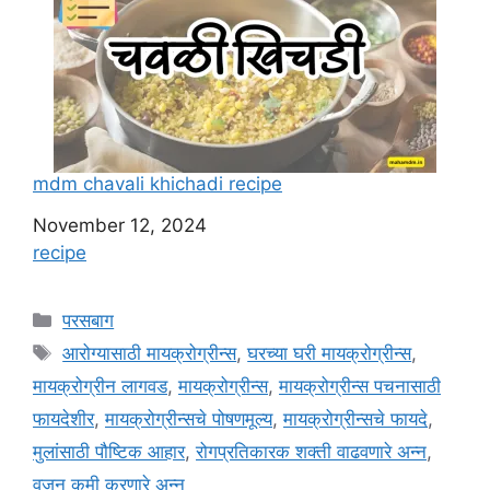
mdm chavali khichadi recipe
Date
November 12, 2024
In relation to
recipe
C
परसबाग
a
T
आरोग्यासाठी मायक्रोग्रीन्स
,
घरच्या घरी मायक्रोग्रीन्स
,
t
a
मायक्रोग्रीन लागवड
,
मायक्रोग्रीन्स
,
मायक्रोग्रीन्स पचनासाठी
e
g
फायदेशीर
,
मायक्रोग्रीन्सचे पोषणमूल्य
,
मायक्रोग्रीन्सचे फायदे
,
g
s
मुलांसाठी पौष्टिक आहार
,
रोगप्रतिकारक शक्ती वाढवणारे अन्न
,
o
r
वजन कमी करणारे अन्न