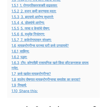
1.5.1
1. रोगप्रतिकारशक्ती वाढवतात:
1.5.2
2. वजन कमी करण्यास मदत:
1.5.3
3. हृदयाचे आरोग्य सुधारते:
1.5.4
4. डोळ्यांचे आरोग्य:
1.5.5
5. त्वचा व केसांचे पोषण:
1.5.6
6. मधुमेह नियंत्रण:
1.5.7
7. कर्करोगापासून संरक्षण:
1.6
मायक्रोग्रीन्स घरच्या घरी कसे उगवायचे?
1.6.1
साहित्य:
1.6.2
पद्धत:
1.6.3
टीप: कोणतीही रासायनिक खते किंवा कीटकनाशक वापरू
नयेत.
1.7
कसे खावेत मायक्रोग्रीन्स?
1.8
शालेय पोषणात मायक्रोग्रीन्सचा समावेश का करावा?
1.9
निष्कर्ष:
1.10
Share this: