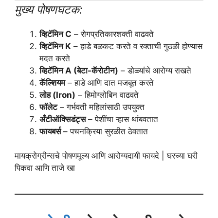
मुख्य पोषणघटक:
व्हिटॅमिन C
– रोगप्रतिकारशक्ती वाढवते
व्हिटॅमिन K
– हाडे बळकट करते व रक्ताची गुठळी होण्यास
मदत करते
व्हिटॅमिन A (बेटा-कॅरोटीन)
– डोळ्यांचे आरोग्य राखते
कॅल्शियम
– हाडे आणि दात मजबूत करते
लोह (Iron)
– हिमोग्लोबिन वाढवते
फॉलेट
– गर्भवती महिलांसाठी उपयुक्त
अँटीऑक्सिडंट्स
– पेशींचा ऱ्हास थांबवतात
फायबर्स
– पचनक्रिया सुरळीत ठेवतात
मायक्रोग्रीन्सचे पोषणमूल्य आणि आरोग्यदायी फायदे | घरच्या घरी
पिकवा आणि ताजे खा