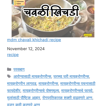
mdm chavali khichadi recipe
Date
November 12, 2024
In relation to
recipe
C
परसबाग
a
T
आरोग्यासाठी मायक्रोग्रीन्स
,
घरच्या घरी मायक्रोग्रीन्स
,
t
a
मायक्रोग्रीन लागवड
,
मायक्रोग्रीन्स
,
मायक्रोग्रीन्स पचनासाठी
e
g
फायदेशीर
,
मायक्रोग्रीन्सचे पोषणमूल्य
,
मायक्रोग्रीन्सचे फायदे
,
g
s
मुलांसाठी पौष्टिक आहार
,
रोगप्रतिकारक शक्ती वाढवणारे अन्न
,
o
r
वजन कमी करणारे अन्न