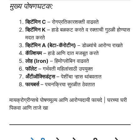
मुख्य पोषणघटक:
व्हिटॅमिन C
– रोगप्रतिकारशक्ती वाढवते
व्हिटॅमिन K
– हाडे बळकट करते व रक्ताची गुठळी होण्यास
मदत करते
व्हिटॅमिन A (बेटा-कॅरोटीन)
– डोळ्यांचे आरोग्य राखते
कॅल्शियम
– हाडे आणि दात मजबूत करते
लोह (Iron)
– हिमोग्लोबिन वाढवते
फॉलेट
– गर्भवती महिलांसाठी उपयुक्त
अँटीऑक्सिडंट्स
– पेशींचा ऱ्हास थांबवतात
फायबर्स
– पचनक्रिया सुरळीत ठेवतात
मायक्रोग्रीन्सचे पोषणमूल्य आणि आरोग्यदायी फायदे | घरच्या घरी
पिकवा आणि ताजे खा