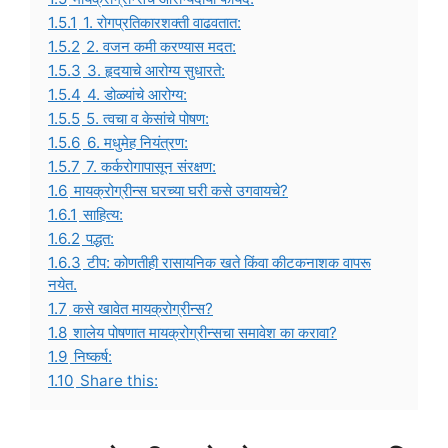
1.5.1
1. रोगप्रतिकारशक्ती वाढवतात:
1.5.2
2. वजन कमी करण्यास मदत:
1.5.3
3. हृदयाचे आरोग्य सुधारते:
1.5.4
4. डोळ्यांचे आरोग्य:
1.5.5
5. त्वचा व केसांचे पोषण:
1.5.6
6. मधुमेह नियंत्रण:
1.5.7
7. कर्करोगापासून संरक्षण:
1.6
मायक्रोग्रीन्स घरच्या घरी कसे उगवायचे?
1.6.1
साहित्य:
1.6.2
पद्धत:
1.6.3
टीप: कोणतीही रासायनिक खते किंवा कीटकनाशक वापरू
नयेत.
1.7
कसे खावेत मायक्रोग्रीन्स?
1.8
शालेय पोषणात मायक्रोग्रीन्सचा समावेश का करावा?
1.9
निष्कर्ष:
1.10
Share this: