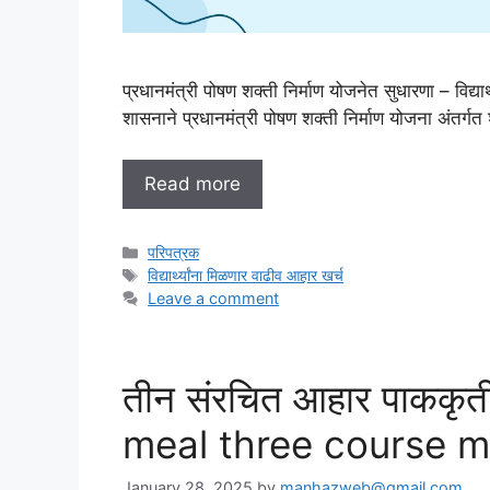
प्रधानमंत्री पोषण शक्ती निर्माण योजनेत सुधारणा – विद्यार
शासनाने प्रधानमंत्री पोषण शक्ती निर्माण योजना अंतर्गत श
Read more
C
परिपत्रक
a
T
विद्यार्थ्यांना मिळणार वाढीव आहार खर्च
t
a
Leave a comment
e
g
g
s
o
तीन संरचित आहार पाककृत
r
i
meal three course 
e
s
January 28, 2025
by
manhazweb@gmail.com