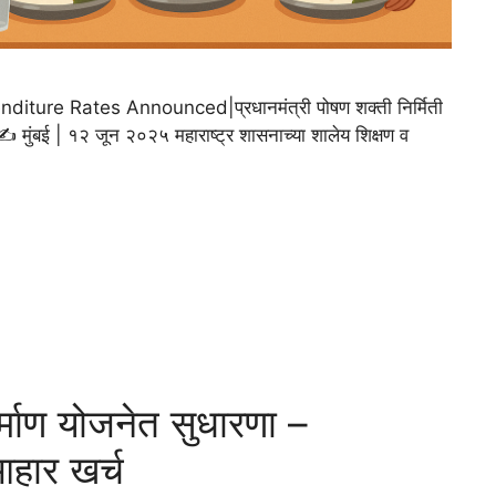
e Rates Announced|प्रधानमंत्री पोषण शक्ती निर्मिती
र ✍️ मुंबई | १२ जून २०२५ महाराष्ट्र शासनाच्या शालेय शिक्षण व
र्माण योजनेत सुधारणा –
 आहार खर्च