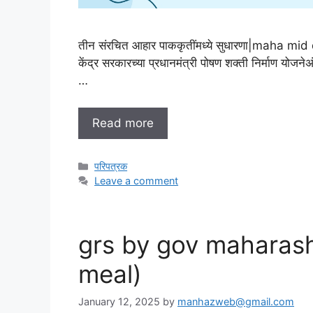
तीन संरचित आहार पाककृतींमध्ये सुधारणा|maha
केंद्र सरकारच्या प्रधानमंत्री पोषण शक्ती निर्माण योजनेअंत
…
Read more
C
परिपत्रक
a
Leave a comment
t
e
g
grs by gov maharas
o
r
meal)
i
e
s
January 12, 2025
by
manhazweb@gmail.com