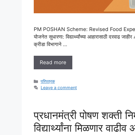
PM POSHAN Scheme: Revised Food Expenditur
योजनेत सुधारणा: विद्यार्थ्यांच्या आहारासाठी दरवाढ जाही
क्रीडा विभागाने …
Read more
C
परिपत्रक
a
Leave a comment
t
e
g
प्रधानमंत्री पोषण शक्ती नि
o
r
विद्यार्थ्यांना मिळणार वाढीव
i
e