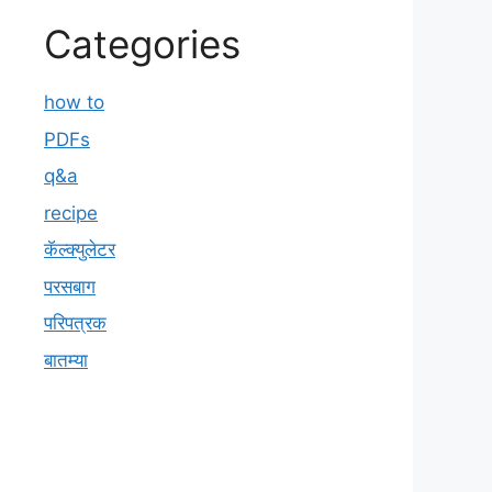
Categories
how to
PDFs
q&a
recipe
कॅल्क्युलेटर
परसबाग
परिपत्रक
बातम्या