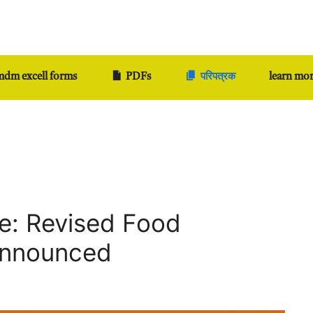
dm excell forms
PDFs
परिपत्रक
learn mo
: Revised Food
Announced