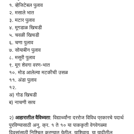
१. व्हेजिटेबल पुलाव
२. मसाले भात
३. मटार पुलाव
४. मूगडाळ खिचडी
५. चवळी खिचडी
६. चणा पुलाव
७. सोयाबीन पुलाव
८. मसुरी पुलाव
९. मूग शेवगा वरण-भात
१०. मोड आलेल्या मटकीची उसळ
११. अंडा पुलाव
१२.
अ) गोड खिचडी
ब) नाचणी सत्व
२)
आहारातील वैविध्यता
: विद्यार्थ्यांना दररोज विविध प्रकारचे पदार्थ
पुरविण्यासाठी अनु. क्र. १ ते १० या पाककृती वेगवेगळ्या
दिवसांसाठी निश्चित करण्यात येतील. याशिवाय, या यादीतील