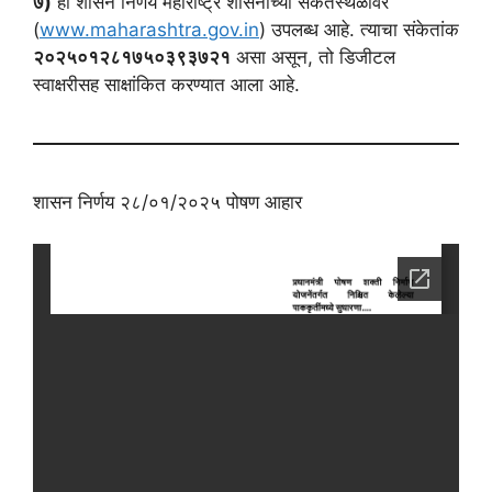
७)
हा शासन निर्णय महाराष्ट्र शासनाच्या संकेतस्थळावर
(
www.maharashtra.gov.in
) उपलब्ध आहे. त्याचा संकेतांक
२०२५०१२८१७५०३९३७२१
असा असून, तो डिजीटल
स्वाक्षरीसह साक्षांकित करण्यात आला आहे.
शासन निर्णय २८/०१/२०२५ पोषण आहार