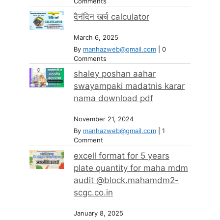
Comments
दैनंदिन खर्च calculator
March 6, 2025
By
manhazweb@gmail.com
|
0
Comments
shaley poshan aahar
swayampaki madatnis karar
nama download pdf
November 21, 2024
By
manhazweb@gmail.com
|
1
Comment
excell format for 5 years
plate quantity for maha mdm
audit @block.mahamdm2-
scgc.co.in
January 8, 2025