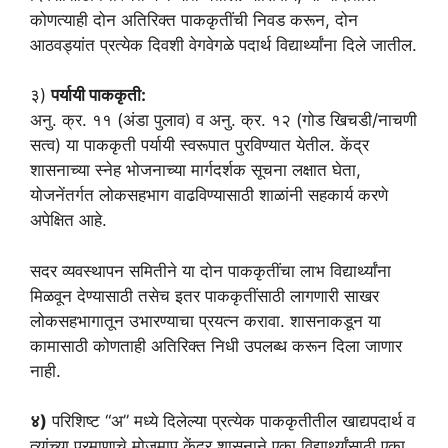
कोणत्याही दोन अतिरिक्त पाककृतींची निवड करून, दोन
आठवड्यांत प्रत्येक दिवशी वेगवेगळे पदार्थ विद्यार्थ्यांना दिले जातील.
३)
पर्यायी पाककृती:
अनु. क्र. ११ (अंडा पुलाव) व अनु. क्र. १२ (गोड खिचडी/नाचणी
सत्व) या पाककृती पर्यायी स्वरूपात पुरविण्यात येतील. केंद्र
शासनाच्या स्नेह भोजनाच्या मार्गदर्शक सूचना लक्षात घेता,
योजनेंतर्गत लोकसहभाग वाढविण्यासाठी शाळांनी सहकार्य करणे
अपेक्षित आहे.
सदर व्यवस्थापन समितीने या दोन पाककृतींचा लाभ विद्यार्थ्यांना
मिळवून देण्यासाठी तसेच इतर पाककृतींसाठी लागणारी साखर
लोकसहभागातून उभारण्याचा प्रयत्न करावा. शासनाकडून या
कामासाठी कोणताही अतिरिक्त निधी उपलब्ध करून दिला जाणार
नाही.
४)
परिशिष्ट “अ” मध्ये दिलेल्या प्रत्येक पाककृतीतील खाद्यपदार्थ व
त्यांच्या प्रमाणाचे मोजमाप केंद्र शासनाने एका विद्यार्थ्यांसाठी एका