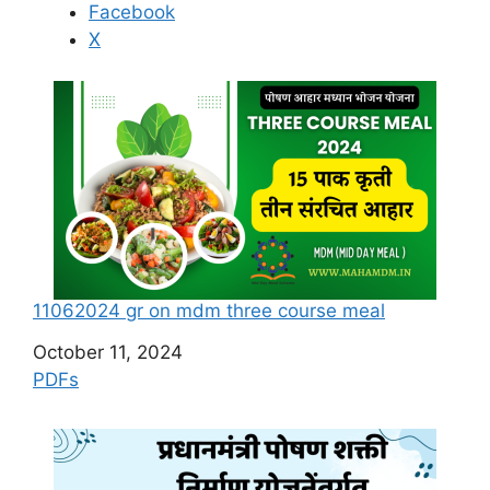
Facebook
X
11062024 gr on mdm three course meal
Date
October 11, 2024
In relation to
PDFs