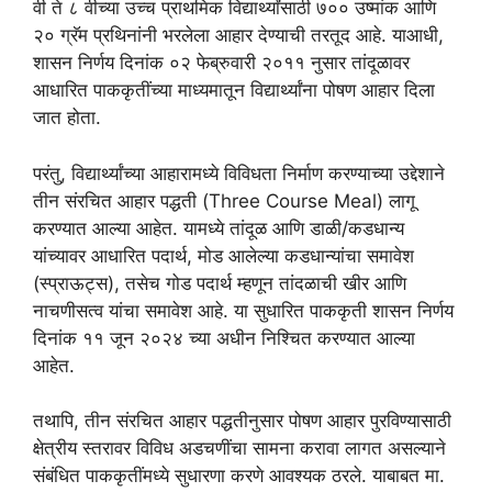
वी ते ८ वीच्या उच्च प्राथमिक विद्यार्थ्यांसाठी ७०० उष्मांक आणि
२० ग्रॅम प्रथिनांनी भरलेला आहार देण्याची तरतूद आहे. याआधी,
शासन निर्णय दिनांक ०२ फेब्रुवारी २०११ नुसार तांदूळावर
आधारित पाककृतींच्या माध्यमातून विद्यार्थ्यांना पोषण आहार दिला
जात होता.
परंतु, विद्यार्थ्यांच्या आहारामध्ये विविधता निर्माण करण्याच्या उद्देशाने
तीन संरचित आहार पद्धती (Three Course Meal) लागू
करण्यात आल्या आहेत. यामध्ये तांदूळ आणि डाळी/कडधान्य
यांच्यावर आधारित पदार्थ, मोड आलेल्या कडधान्यांचा समावेश
(स्प्राऊट्स), तसेच गोड पदार्थ म्हणून तांदळाची खीर आणि
नाचणीसत्व यांचा समावेश आहे. या सुधारित पाककृती शासन निर्णय
दिनांक ११ जून २०२४ च्या अधीन निश्चित करण्यात आल्या
आहेत.
तथापि, तीन संरचित आहार पद्धतीनुसार पोषण आहार पुरविण्यासाठी
क्षेत्रीय स्तरावर विविध अडचणींचा सामना करावा लागत असल्याने
संबंधित पाककृतींमध्ये सुधारणा करणे आवश्यक ठरले. याबाबत मा.