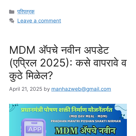
C
परिपत्रक
a
Leave a comment
t
e
g
MDM अ‍ॅपचे नवीन अपडेट
o
r
(एप्रिल 2025): कसे वापरावे व
i
e
कुठे मिळेल?
s
April 21, 2025
by
manhazweb@gmail.com