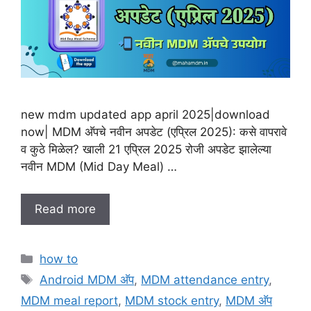
new mdm updated app april 2025|download
now| MDM अ‍ॅपचे नवीन अपडेट (एप्रिल 2025): कसे वापरावे
व कुठे मिळेल? खाली 21 एप्रिल 2025 रोजी अपडेट झालेल्या
नवीन MDM (Mid Day Meal) …
Read more
C
how to
a
T
Android MDM अ‍ॅप
,
MDM attendance entry
,
t
a
MDM meal report
,
MDM stock entry
,
MDM अ‍ॅप
e