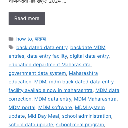
शाळांकरीता माहे एप्रिल 2024 …
Read more
C
how to
,
बातम्या
a
T
back dated data entry
,
backdate MDM
t
a
entries
,
data entry facility
,
digital data entry
,
e
g
education department Maharashtra
,
g
s
government data system
,
Maharashtra
o
r
education
,
MDM
,
mdm back dated data entry
i
facility available now in maharashtra
,
MDM data
e
correction
,
MDM data entry
,
MDM Maharashtra
,
s
MDM portal
,
MDM software
,
MDM system
update
,
Mid Day Meal
,
school administration
,
school data update
,
school meal program
,