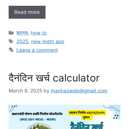
Read more
C
बातम्या
,
how to
a
T
2025
,
new mdm app
t
a
Leave a comment
e
g
g
s
o
दैनंदिन खर्च calculator
r
i
e
March 6, 2025
by
manhazweb@gmail.com
s