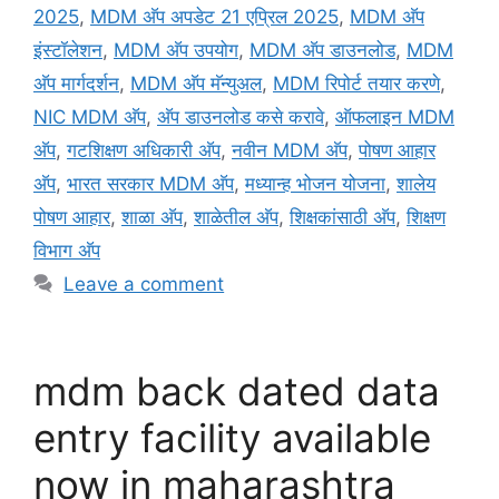
g
2025
,
MDM अ‍ॅप अपडेट 21 एप्रिल 2025
,
MDM अ‍ॅप
g
s
इंस्टॉलेशन
,
MDM अ‍ॅप उपयोग
,
MDM अ‍ॅप डाउनलोड
,
MDM
o
r
अ‍ॅप मार्गदर्शन
,
MDM अ‍ॅप मॅन्युअल
,
MDM रिपोर्ट तयार करणे
,
i
NIC MDM अ‍ॅप
,
अ‍ॅप डाउनलोड कसे करावे
,
ऑफलाइन MDM
e
अ‍ॅप
,
गटशिक्षण अधिकारी अ‍ॅप
,
नवीन MDM अ‍ॅप
,
पोषण आहार
s
अ‍ॅप
,
भारत सरकार MDM अ‍ॅप
,
मध्यान्ह भोजन योजना
,
शालेय
पोषण आहार
,
शाळा अ‍ॅप
,
शाळेतील अ‍ॅप
,
शिक्षकांसाठी अ‍ॅप
,
शिक्षण
विभाग अ‍ॅप
Leave a comment
mdm back dated data
entry facility available
now in maharashtra