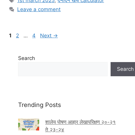
1st march 2025
,
दैनंदिन खर्च calculator
t
a
Leave a comment
e
g
g
s
o
P
P
r
P
1
2
…
4
Next
→
a
a
i
a
g
g
e
g
e
e
s
e
Search
Search
Trending Posts
शालेय पोषण आहार लेखापरिक्षण २०-२१
ते २३-२४