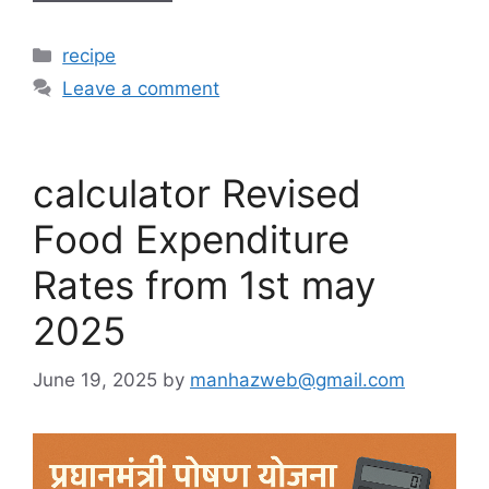
C
recipe
a
Leave a comment
t
e
g
calculator Revised
o
r
Food Expenditure
i
e
Rates from 1st may
s
2025
June 19, 2025
by
manhazweb@gmail.com