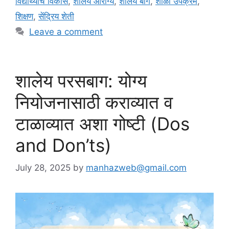
विद्यार्थ्यांचे विकास
,
शालेय आरोग्य
,
शालेय बाग
,
शाळा उपक्रम
,
e
g
शिक्षण
,
सेंद्रिय शेती
g
s
Leave a comment
o
r
i
e
शालेय परसबाग: योग्य
s
नियोजनासाठी कराव्यात व
टाळाव्यात अशा गोष्टी (Dos
and Don’ts)
July 28, 2025
by
manhazweb@gmail.com