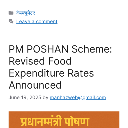
C
कॅल्क्युलेटर
a
Leave a comment
t
e
g
PM POSHAN Scheme:
o
r
Revised Food
i
e
Expenditure Rates
s
Announced
June 19, 2025
by
manhazweb@gmail.com