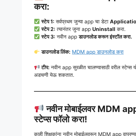
करा:
स्टेप 1:
सर्वप्रथम जुन्या app चा डेटा
Applicati
स्टेप 2:
त्यानंतर जुना app
Uninstall
करा.
स्टेप 3:
नवीन app
डाउनलोड करून इंस्टॉल करा.
डाउनलोड लिंक:
MDM app डाउनलोड करा
टीप:
नवीन app सुरळीत चालण्यासाठी वरील स्टेप्स योग
अडचणी येऊ शकतात.
नवीन मोबाईलवर MDM app वा
स्टेप्स फॉलो करा!
काही शिक्षकांना नवीन मोबाईलवरून MDM app वापरण्या