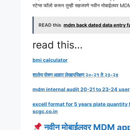
स्टेप्स फॉलो करून तुम्ही सहजपणे नवीन मोबाईलवर M
READ this
mdm back dated data entry fa
read this…
bmi calculator
शालेय पोषण आहार लेखापरिक्षण २०-२१ ते २३-२४
mdm internal audit 20-21 to 23-24 use
excell format for 5 years plate quant
scgc.co.in
नवीन मोबाईलवर MDM ap