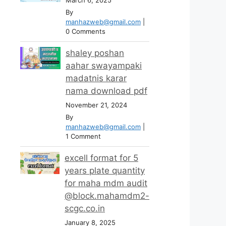
By
manhazweb@gmail.com
|
0 Comments
shaley poshan
aahar swayampaki
madatnis karar
nama download pdf
November 21, 2024
By
manhazweb@gmail.com
|
1 Comment
excell format for 5
years plate quantity
for maha mdm audit
@block.mahamdm2-
scgc.co.in
January 8, 2025