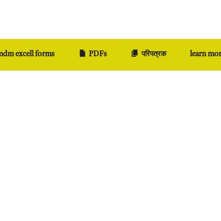
dm excell forms
PDFs
परिपत्रक
learn mo