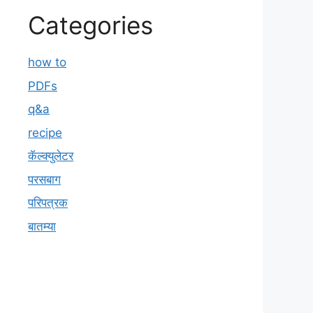
Categories
how to
PDFs
q&a
recipe
कॅल्क्युलेटर
परसबाग
परिपत्रक
बातम्या