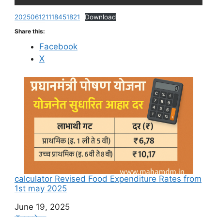
202506121118451821
Download
Share this:
Facebook
X
calculator Revised Food Expenditure Rates from
1st may 2025
Date
June 19, 2025