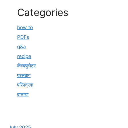
Categories
how to
PDFs
q&a
recipe
कॅल्क्युलेटर
परसबाग
परिपत्रक
बातम्या
July 2025