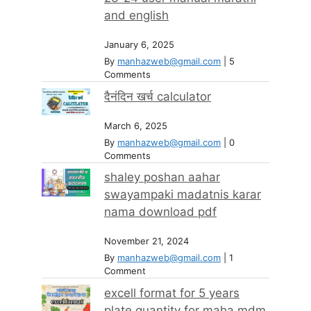
and english
January 6, 2025
By
manhazweb@gmail.com
|
5
Comments
दैनंदिन खर्च calculator
March 6, 2025
By
manhazweb@gmail.com
|
0
Comments
shaley poshan aahar
swayampaki madatnis karar
nama download pdf
November 21, 2024
By
manhazweb@gmail.com
|
1
Comment
excell format for 5 years
plate quantity for maha mdm