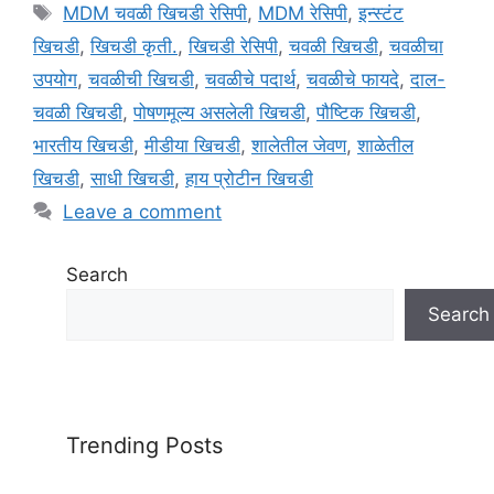
a
T
MDM चवळी खिचडी रेसिपी
,
MDM रेसिपी
,
इन्स्टंट
t
a
खिचडी
,
खिचडी कृती.
,
खिचडी रेसिपी
,
चवळी खिचडी
,
चवळीचा
e
g
उपयोग
,
चवळीची खिचडी
,
चवळीचे पदार्थ
,
चवळीचे फायदे
,
दाल-
g
s
चवळी खिचडी
,
पोषणमूल्य असलेली खिचडी
,
पौष्टिक खिचडी
,
o
r
भारतीय खिचडी
,
मीडीया खिचडी
,
शालेतील जेवण
,
शाळेतील
i
खिचडी
,
साधी खिचडी
,
हाय प्रोटीन खिचडी
e
Leave a comment
s
Search
Search
Trending Posts