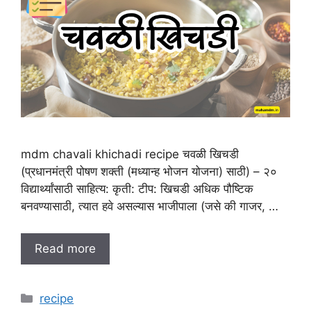
mdm chavali khichadi recipe चवळी खिचडी
(प्रधानमंत्री पोषण शक्ती (मध्यान्ह भोजन योजना) साठी) – २०
विद्यार्थ्यांसाठी साहित्य: कृती: टीप: खिचडी अधिक पौष्टिक
बनवण्यासाठी, त्यात हवे असल्यास भाजीपाला (जसे की गाजर, …
Read more
C
recipe