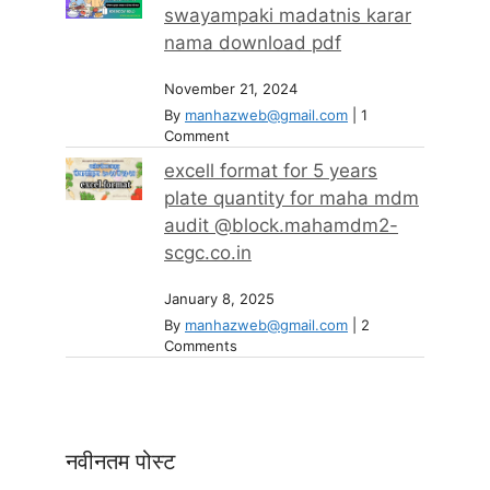
swayampaki madatnis karar
nama download pdf
November 21, 2024
By
manhazweb@gmail.com
|
1
Comment
excell format for 5 years
plate quantity for maha mdm
audit @block.mahamdm2-
scgc.co.in
January 8, 2025
By
manhazweb@gmail.com
|
2
Comments
नवीनतम पोस्ट