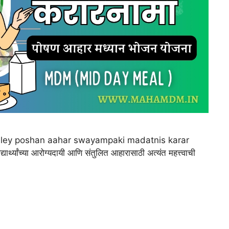
ा|shaley poshan aahar swayampaki madatnis karar
यांच्या आरोग्यदायी आणि संतुलित आहारासाठी अत्यंत महत्त्वाची