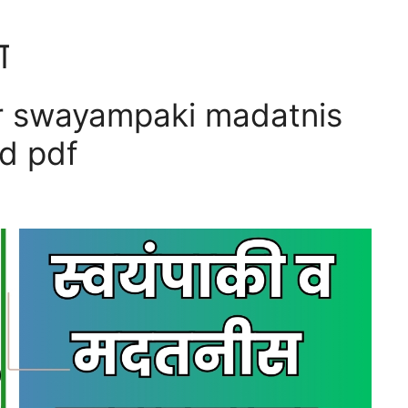
ण
r swayampaki madatnis
d pdf