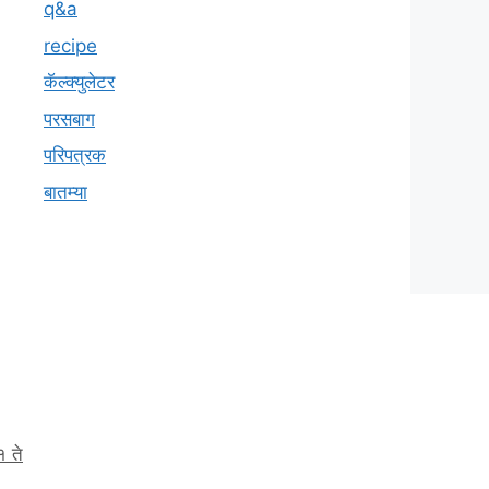
q&a
recipe
कॅल्क्युलेटर
परसबाग
परिपत्रक
बातम्या
१ ते