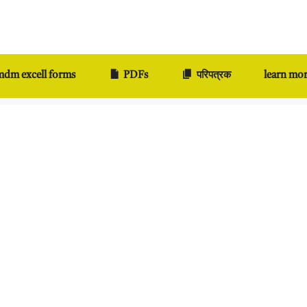
dm excell forms
PDFs
परिपत्रक
learn mo