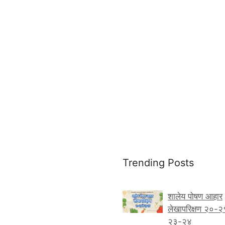
Trending Posts
शालेय पोषण आहार
लेखापरिक्षण २०-२
२३-२४