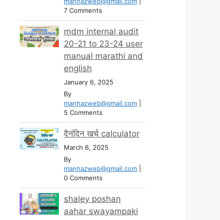
manhazweb@gmail.com
|
7 Comments
mdm internal audit
20-21 to 23-24 user
manual marathi and
english
January 6, 2025
By
manhazweb@gmail.com
|
5 Comments
दैनंदिन खर्च calculator
March 6, 2025
By
manhazweb@gmail.com
|
0 Comments
shaley poshan
aahar swayampaki