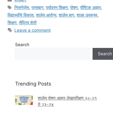
a
T
निसर्गप्रेम
,
परसबाग
,
पर्यावरण शिक्षण
,
पोषण
,
पौष्टिक आहार
,
t
a
विद्यार्थ्यांचे विकास
,
शालेय आरोग्य
,
शालेय बाग
,
शाळा उपक्रम
,
e
g
शिक्षण
,
सेंद्रिय शेती
g
s
Leave a comment
o
r
i
Search
e
Search
s
Trending Posts
शालेय पोषण आहार लेखापरिक्षण २०-२१
ते २३-२४