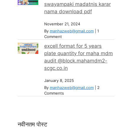
swayampaki madatnis karar
nama download pdf
November 21, 2024
By
manhazweb@gmail.com
|
1
Comment
excell format for 5 years
plate quantity for maha mdm
audit @block.mahamdm2-
scgc.co.in
January 8, 2025
By
manhazweb@gmail.com
|
2
Comments
नवीनतम पोस्ट