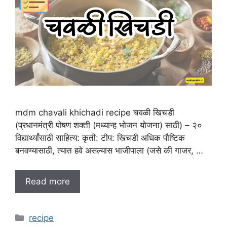
mdm chavali khichadi recipe चवळी खिचडी
(प्रधानमंत्री पोषण शक्ती (मध्यान्ह भोजन योजना) साठी) – २०
विद्यार्थ्यांसाठी साहित्य: कृती: टीप: खिचडी अधिक पौष्टिक
बनवण्यासाठी, त्यात हवे असल्यास भाजीपाला (जसे की गाजर, …
Read more
C
recipe