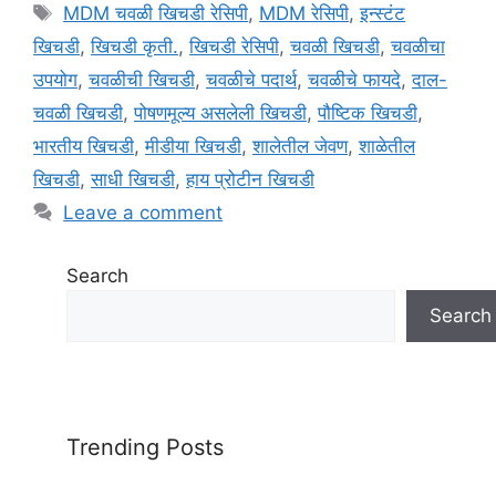
a
T
MDM चवळी खिचडी रेसिपी
,
MDM रेसिपी
,
इन्स्टंट
t
a
खिचडी
,
खिचडी कृती.
,
खिचडी रेसिपी
,
चवळी खिचडी
,
चवळीचा
e
g
उपयोग
,
चवळीची खिचडी
,
चवळीचे पदार्थ
,
चवळीचे फायदे
,
दाल-
g
s
चवळी खिचडी
,
पोषणमूल्य असलेली खिचडी
,
पौष्टिक खिचडी
,
o
r
भारतीय खिचडी
,
मीडीया खिचडी
,
शालेतील जेवण
,
शाळेतील
i
खिचडी
,
साधी खिचडी
,
हाय प्रोटीन खिचडी
e
Leave a comment
s
Search
Search
Trending Posts