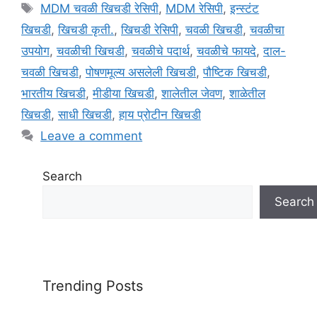
a
T
MDM चवळी खिचडी रेसिपी
,
MDM रेसिपी
,
इन्स्टंट
t
a
खिचडी
,
खिचडी कृती.
,
खिचडी रेसिपी
,
चवळी खिचडी
,
चवळीचा
e
g
उपयोग
,
चवळीची खिचडी
,
चवळीचे पदार्थ
,
चवळीचे फायदे
,
दाल-
g
s
चवळी खिचडी
,
पोषणमूल्य असलेली खिचडी
,
पौष्टिक खिचडी
,
o
r
भारतीय खिचडी
,
मीडीया खिचडी
,
शालेतील जेवण
,
शाळेतील
i
खिचडी
,
साधी खिचडी
,
हाय प्रोटीन खिचडी
e
Leave a comment
s
Search
Search
Trending Posts