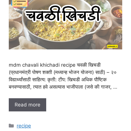
mdm chavali khichadi recipe चवळी खिचडी
(प्रधानमंत्री पोषण शक्ती (मध्यान्ह भोजन योजना) साठी) – २०
विद्यार्थ्यांसाठी साहित्य: कृती: टीप: खिचडी अधिक पौष्टिक
बनवण्यासाठी, त्यात हवे असल्यास भाजीपाला (जसे की गाजर, …
Read more
C
recipe