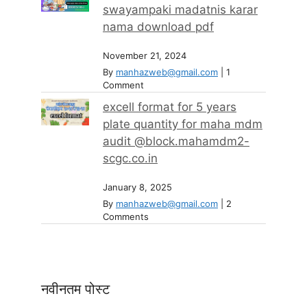
swayampaki madatnis karar
nama download pdf
November 21, 2024
By
manhazweb@gmail.com
|
1
Comment
excell format for 5 years
plate quantity for maha mdm
audit @block.mahamdm2-
scgc.co.in
January 8, 2025
By
manhazweb@gmail.com
|
2
Comments
नवीनतम पोस्ट