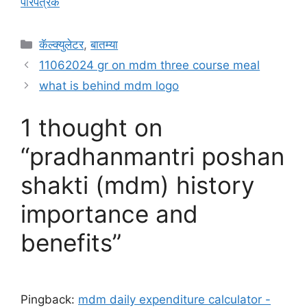
In relation to
परिपत्रक
C
कॅल्क्युलेटर
,
बातम्या
a
11062024 gr on mdm three course meal
t
what is behind mdm logo
e
g
1 thought on
o
r
“pradhanmantri poshan
i
shakti (mdm) history
e
s
importance and
benefits”
Pingback:
mdm daily expenditure calculator -