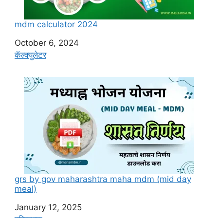
mdm calculator 2024
Date
October 6, 2024
In relation to
कॅल्क्युलेटर
grs by gov maharashtra maha mdm (mid day
meal)
Date
January 12, 2025