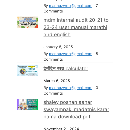
By
manhazweb@gmail.com
|
7
Comments
mdm internal audit 20-21 to
23-24 user manual marathi
and english
January 6, 2025
By
manhazweb@gmail.com
|
5
Comments
दैनंदिन खर्च calculator
March 6, 2025
By
manhazweb@gmail.com
|
0
Comments
shaley poshan aahar
swayampaki madatnis karar
nama download pdf
November 21, 2024