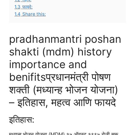
1.3
फायदे:
1.4
Share this:
pradhanmantri poshan
shakti (mdm) history
importance and
benifitsप्रधानमंत्री पोषण
शक्ती (मध्यान्ह भोजन योजना)
– इतिहास, महत्व आणि फायदे
इतिहास:
मध्यान्ह भोजन योजना (MDM) १५ ऑगस्ट १९९५ रोजी सुरू