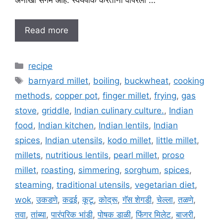
अनोखा संगम आहे. स्वयंपाक करताना वापरली …
Read more
C
recipe
a
T
barnyard millet
,
boiling
,
buckwheat
,
cooking
t
a
methods
,
copper pot
,
finger millet
,
frying
,
gas
e
g
stove
,
griddle
,
Indian culinary culture.
,
Indian
g
s
food
,
Indian kitchen
,
Indian lentils
,
Indian
o
r
spices
,
Indian utensils
,
kodo millet
,
little millet
,
i
millets
,
nutritious lentils
,
pearl millet
,
proso
e
millet
,
roasting
,
simmering
,
sorghum
,
spices
,
s
steaming
,
traditional utensils
,
vegetarian diet
,
wok
,
उकडणे
,
कढई
,
कूटू
,
कोद्रू
,
गॅस शेगडी
,
चेल्ला
,
तळणे
,
तवा
,
तांब्या
,
पारंपरिक भांडी
,
पोषक डाळी
,
फिंगर मिलेट
,
बाजरी
,