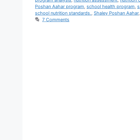
Poshan Aahar program
,
school health program
,
s
school nutrition standards.
,
Shaley Poshan Aahar
7 Comments