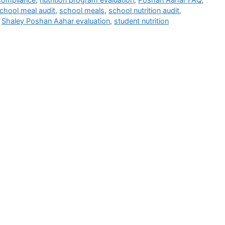
chool meal audit
,
school meals
,
school nutrition audit
,
,
Shaley Poshan Aahar evaluation
,
student nutrition