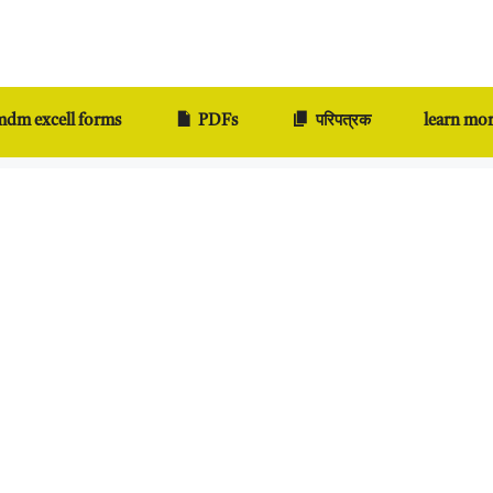
dm excell forms
PDFs
परिपत्रक
learn mo