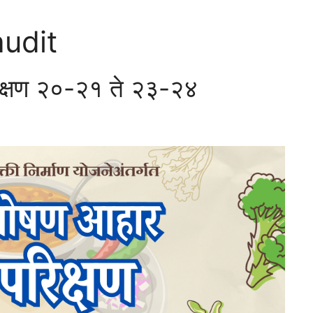
audit
िक्षण २०-२१ ते २३-२४