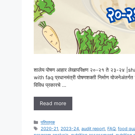
शालेय पोषण आहार लेखापरिक्षण २०-२१ ते २३-२४
with faq प्रधानमंत्री पोषणशक्ती निर्माण योजनेअंतर्गत
विविध प्रकारचे …
Read more
Categories
परिपत्रक
Tags
2020-21
,
2023-24
,
audit report
,
FAQ
,
food qua
program analysis
,
nutrition assessment
,
nutrition