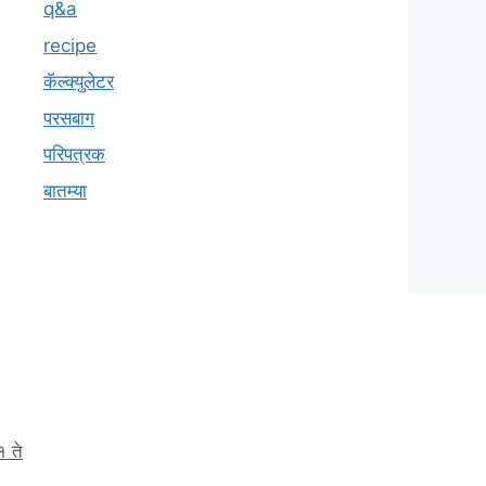
q&a
recipe
कॅल्क्युलेटर
परसबाग
परिपत्रक
बातम्या
१ ते