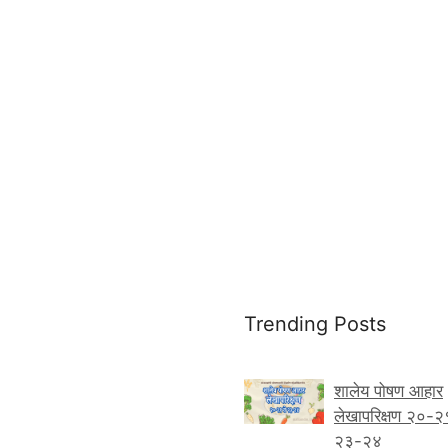
Trending Posts
शालेय पोषण आहार
लेखापरिक्षण २०-२
२३-२४