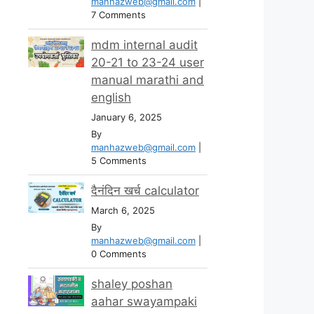
manhazweb@gmail.com
|
7 Comments
mdm internal audit
20-21 to 23-24 user
manual marathi and
english
January 6, 2025
By
manhazweb@gmail.com
|
5 Comments
दैनंदिन खर्च calculator
March 6, 2025
By
manhazweb@gmail.com
|
0 Comments
shaley poshan
aahar swayampaki