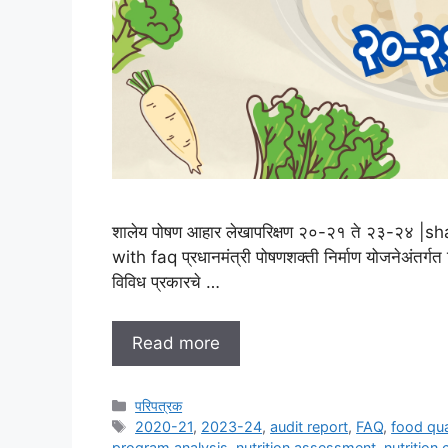
शालेय पोषण आहार लेखापरिक्षण २०-२१ ते २३-२४
with faq प्रधानमंत्री पोषणशक्ती निर्माण योजनेअंतर्गत
विविध प्रकारचे …
Read more
Categories
परिपत्रक
Tags
2020-21
,
2023-24
,
audit report
,
FAQ
,
food qua
program analysis
,
nutrition assessment
,
nutrition