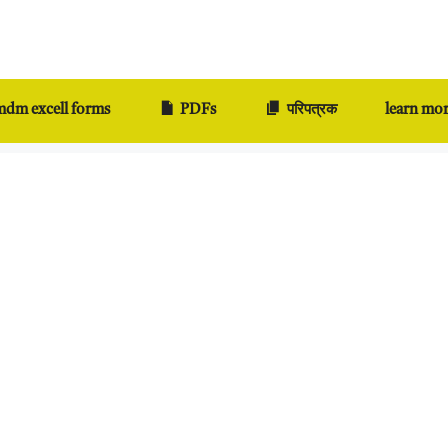
dm excell forms
PDFs
परिपत्रक
learn mo