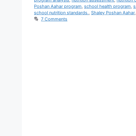
Poshan Aahar program
,
school health program
,
s
school nutrition standards.
,
Shaley Poshan Aahar
7 Comments