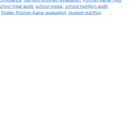
chool meal audit
,
school meals
,
school nutrition audit
,
,
Shaley Poshan Aahar evaluation
,
student nutrition