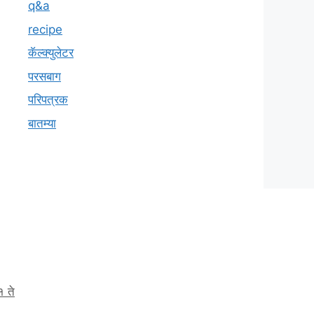
q&a
recipe
कॅल्क्युलेटर
परसबाग
परिपत्रक
बातम्या
१ ते