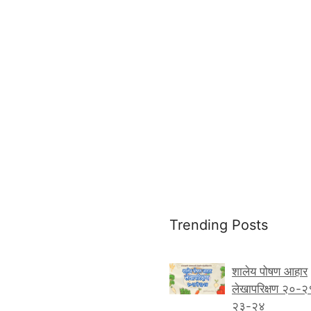
Trending Posts
शालेय पोषण आहार
लेखापरिक्षण २०-२
२३-२४