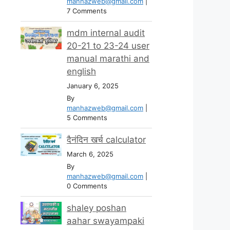
manhazweb@gmail.com
|
7 Comments
mdm internal audit
20-21 to 23-24 user
manual marathi and
english
January 6, 2025
By
manhazweb@gmail.com
|
5 Comments
दैनंदिन खर्च calculator
March 6, 2025
By
manhazweb@gmail.com
|
0 Comments
shaley poshan
aahar swayampaki